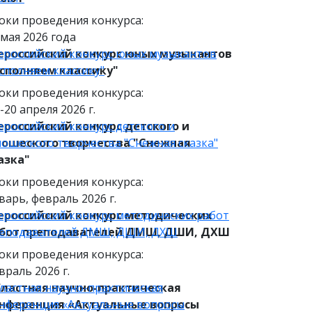
оки проведения конкурса:
 мая 2026 года
ероссийский конкурс юных музыкантов
ероссийский конкурс юных музыкантов
сполняем классику"
сполняем классику"
оки проведения конкурса:
 -20 апреля 2026 г.
ероссийский конкурс детского и
ероссийский конкурс детского и
ошеского творчества "Снежная сказка"
ошеского творчества "Снежная
азка"
оки проведения конкурса:
варь, февраль 2026 г.
ероссийский конкурс методических работ
ероссийский конкурс методических
еподавателей ДМШ, ДШИ, ДХШ
бот преподавателей ДМШ, ДШИ, ДХШ
оки проведения конкурса:
враль 2026 г.
ластная научно-практическая
ластная научно-практическая
нференция «Актуальные вопросы
нференция «Актуальные вопросы