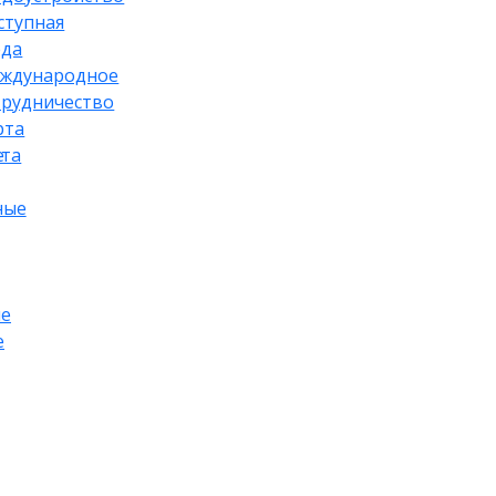
ступная
еда
ждународное
трудничество
рта
е
йта
ные
ые
е