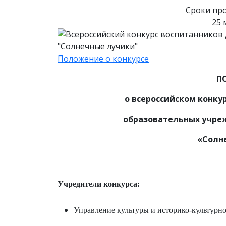
Сроки про
25 
Положение о конкурсе
П
о всероссийском конк
образовательных учре
«Солн
Учредители конкурса:
Управление культуры и историко-культурн