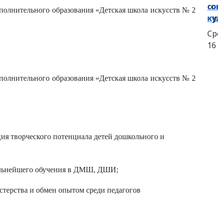
со
со
олнительного образования «Детская школа искусств № 2
ку
ку
Ср
16
олнительного образования «Детская школа искусств № 2
ция творческого потенциала детей дошкольного и
альнейшего обучения в ДМШ, ДШИ;
терства и обмен опытом среди педагогов