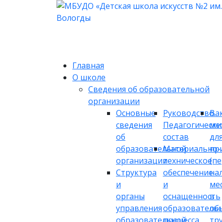
Главная
О школе
Сведения об образовательной
организации
Основные
Руководство.
Ва
сведения
Педагогически
ме
об
состав
дл
образовательной
Материально-
пр
организации
техническое
(п
Структура
обеспечение
на
и
и
ме
органы
оснащенность
в
управления
образователь
об
образовательной
процесса
тр