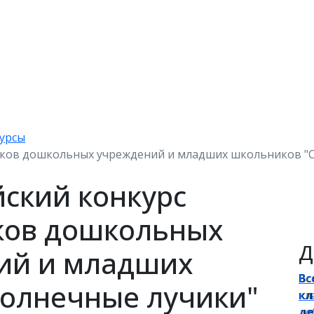
урсы
иков дошкольных учреждений и младших школьников "
йский конкурс
ков дошкольных
Д
ий и младших
Вс
Вс
олнечные лучики"
кл
кл
де
де