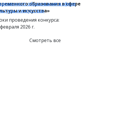
временного образования в сфере
временного образования в сфере
льтуры и искусства»
льтуры и искусства»
оки проведения конкурса:
 февраля 2026 г.
Смотреть все