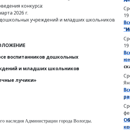
ведения конкурса:
Ср
марта 2026 г.
19
Вс
Вс
"И
"И
Ср
ОЛОЖЕНИЕ
19
Вс
Вс
урсе воспитанников дошкольных
юн
юн
ск
ждений и младших школьников
Ср
ечные лучики»
Ян
Вс
Вс
пр
ра
Ср
фе
Об
Об
ого наследия Администрации города Вологды.
ко
ко