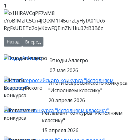
Предыдущий: Внимание регламент областной научно-практи
Следующий: ВНИМАНИЕ!
Назад
Вперед
Этюды Аллегро
Этюды Аллегро
07 мая 2026
Итоги Всероссийского конкурса "Исполняем
Итоги Всероссийского конкурса
классику"
"Исполняем классику"
20 апреля 2026
Регламент конкурса "Исполняем классику"
Регламент конкурса "Исполняем
классику"
15 апреля 2026